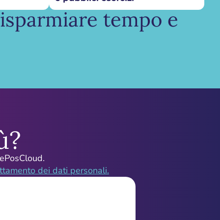
 risparmiare tempo e
ù?
nePosCloud.
attamento dei dati personali.