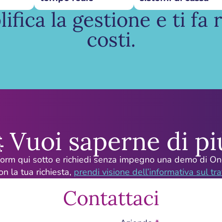
ica la gestione e ti fa
costi.
 Vuoi saperne di pi
 form qui sotto e richiedi senza impegno una demo di O
on la tua richiesta,
prendi visione dell’informativa sul tr
Contattaci