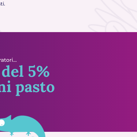
ti.
ratori…
 del 5%
ni pasto