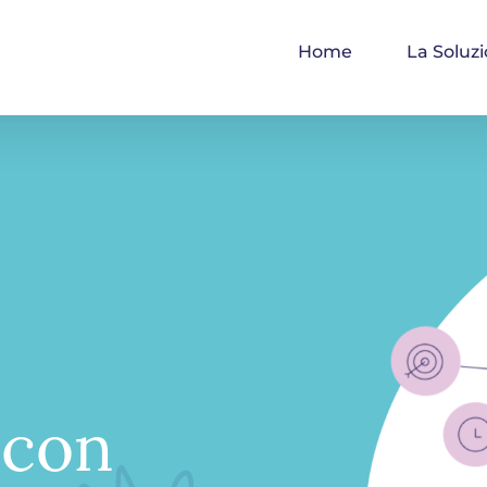
Home
La Soluz
 con