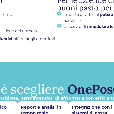
i
Per le aziende 
buoni pasto per
ttitrici
Impatto diretto sul
potere
beneficio
Necessità di
rimodulare le
gestione dei rimborsi
iuntivi
offerti dagli emettitori
é scegliere
OnePos
izione, permettendoti di affrontarla con efficienz
ico
Report e analisi in
Integrazione con i 
tempo reale
sistemi di cassa