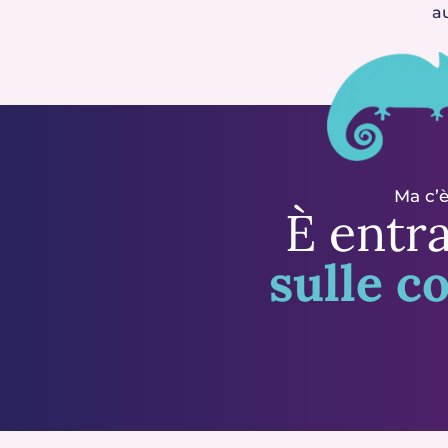
au
Ma c’è
È entra
sulle c