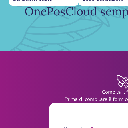
OnePosCloud semplif

Compila il
Prima di compilare il form c