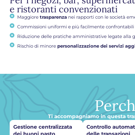
Per i negozi, bar, supermercat
e ristoranti convenzionati
Maggiore
trasparenza
nei rapporti con le società eme
Commissioni uniformi e più facilmente confrontabili
Riduzione delle pratiche amministrative legate alla 
Rischio di minore
personalizzazione dei servizi agg
Perch
Ti accompagniamo in questa trans
Gestione centralizzata
Controllo automat
dei buoni pasto
delle transazioni